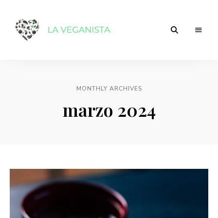
Tu
laveganista
comunidad
de
comida
vegana
MONTHLY ARCHIVES
marzo 2024