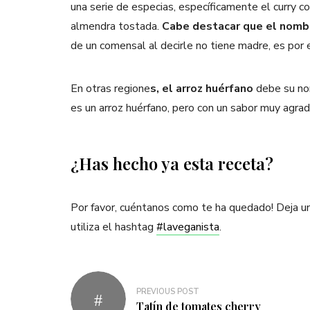
una serie de especias, específicamente el curry con
almendra tostada.
Cabe destacar que el nombr
de un comensal al decirle no tiene madre, es por
En otras regione
s, el arroz huérfano
debe su nom
es un arroz huérfano, pero con un sabor muy agrad
¿Has hecho ya esta receta?
Por favor, cuéntanos como te ha quedado! Deja u
utiliza el hashtag
#laveganista
.
Navegación
PREVIOUS POST
de
Tatín de tomates cherry