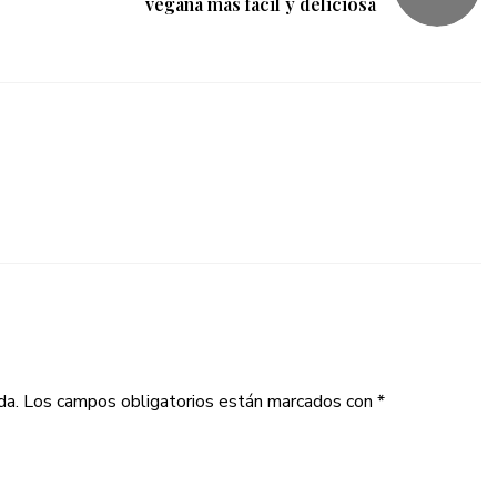
vegana más fácil y deliciosa
da.
Los campos obligatorios están marcados con
*