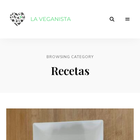
Tu
laveganista
comunidad
de
comida
vegana
BROWSING CATEGORY
Recetas