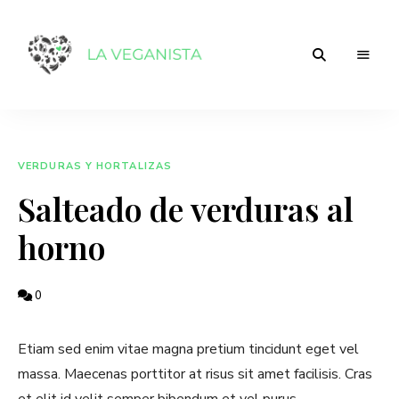
Tu
laveganista
comunidad
de
comida
vegana
VERDURAS Y HORTALIZAS
Salteado de verduras al
horno
0
Etiam sed enim vitae magna pretium tincidunt eget vel
massa. Maecenas porttitor at risus sit amet facilisis. Cras