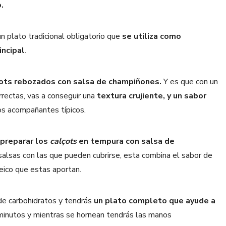
.
n plato tradicional obligatorio que
se utiliza como
incipal
.
ots rebozados con salsa de champiñones.
Y es que con un
rrectas, vas a conseguir una
textura crujiente, y un sabor
os acompañantes típicos.
preparar los
calçots
en tempura con salsa de
alsas con las que pueden cubrirse, esta combina el sabor de
teico que estas aportan.
de carbohidratos y tendrás
un plato completo que ayude a
inutos y mientras se hornean tendrás las manos