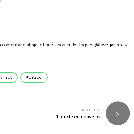
!
n comentario abajo, etiquétanos en Instagram
@laveganista
y
ad Fácil
Salado
NEXT POST
Tomate en conserva