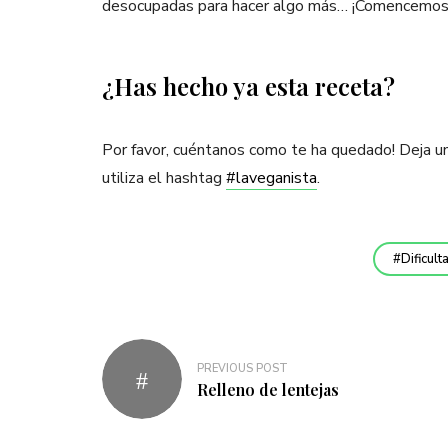
desocupadas para hacer algo más… ¡Comencemos
¿Has hecho ya esta receta?
Por favor, cuéntanos como te ha quedado! Deja u
utiliza el hashtag
#laveganista
.
Dificult
Navegación
PREVIOUS POST
de
Relleno de lentejas
entradas