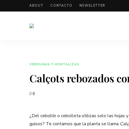
ABOUT
CONTACTO
NEWSLETTER
Tu
laveganista
comunidad
de
comida
vegana
VERDURAS Y HORTALIZAS
Calçots rebozados co
0
¿Del cebollín o cebolleta utilizas solo las hojas
guisos? Te contamos que la planta se llama
Calç